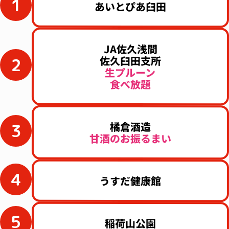
1
あいとぴあ臼田
JA佐久浅間
佐久臼田支所
2
生プルーン
食べ放題
橘倉酒造
3
甘酒のお振るまい
4
うすだ健康館
5
稲荷山公園