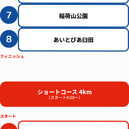
7
稲荷山公園
8
あいとぴあ臼田
ショートコース 4km
（スタート9:00～）