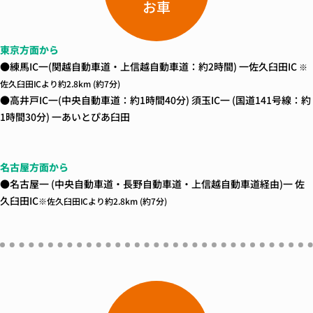
お車
東京方面から
●練馬IC一(関越自動車道・上信越自動車道：約2時間) 一佐久臼田IC
※
佐久臼田ICより約2.8km (約7分)
●高井戸IC一(中央自動車道：約1時間40分) 須玉IC一 (国道141号線：約
1時間30分) 一あいとぴあ臼田
名古屋方面から
●名古屋一 (中央自動車道・長野自動車道・上信越自動車道経由)一 佐
久臼田IC
※佐久臼田ICより約2.8km (約7分)