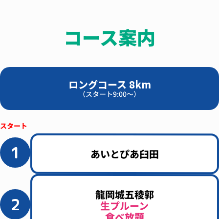
コース案内
ロングコース 8km
（スタート9:00～）
1
あいとぴあ臼田
龍岡城五稜郭
2
生プルーン
食べ放題