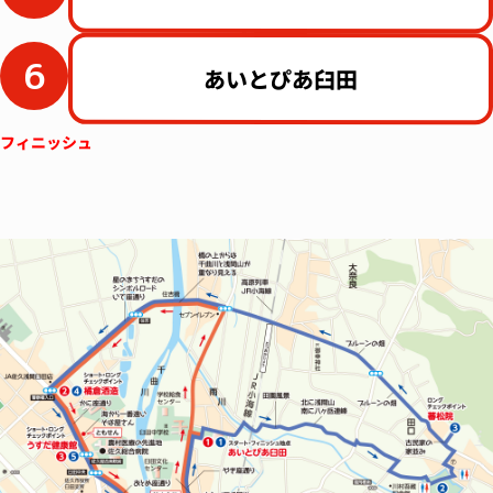
6
あいとぴあ臼田