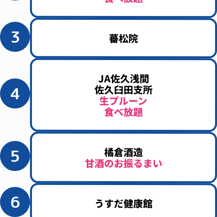
3
蕃松院
JA佐久浅間
佐久臼田支所
4
生プルーン
食べ放題
橘倉酒造
5
甘酒のお振るまい
6
うすだ健康館