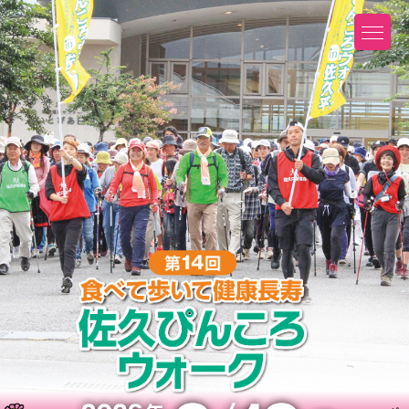
コ
ン
テ
ン
ツ
へ
ス
キ
ッ
プ